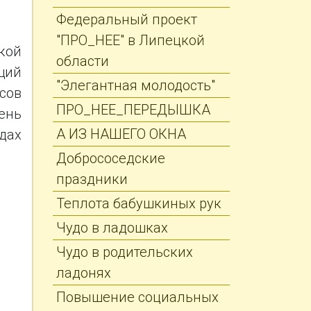
Федеральный проект
"ПРО_НЕЕ" в Липецкой
кой
области
щий
"Элегантная молодость"
асов
ПРО_НЕЕ_ПЕРЕДЫШКА
ень
А ИЗ НАШЕГО ОКНА
дах
Добрососедские
праздники
Теплота бабушкиных рук
Чудо в ладошках
Чудо в родительских
ладонях
Повышение социальных