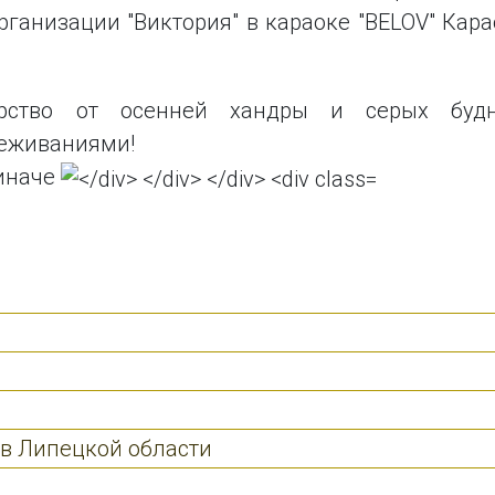
ганизации "Виктория" в караоке "BELOV" Кара
ство от осенней хандры и серых будн
еживаниями!
 иначе
в Липецкой области