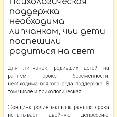
Психологическая
НОВОСТИ
поддержка
необходима
ФОТОАЛЬБОМЫ
липчанкам, чьи дети
поспешили
КОНТАКТЫ
родиться на свет
ПРОЕКТЫ
Для липчанок, родивших детей на
раннем сроке беременности,
необходима всякого рода поддержка. В
том числе и психологическая.
Женщина родив малыша раньше срока
испытывает двойную депрессию: